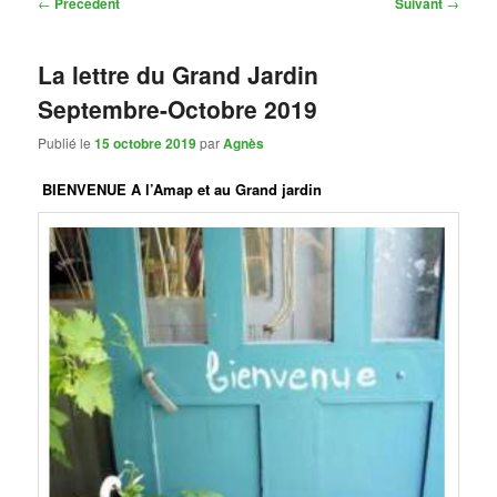
Navigation
←
Précédent
Suivant
→
des
articles
La lettre du Grand Jardin
Septembre-Octobre 2019
Publié le
15 octobre 2019
par
Agnès
BIENVENUE A l’Amap et au Grand jardin