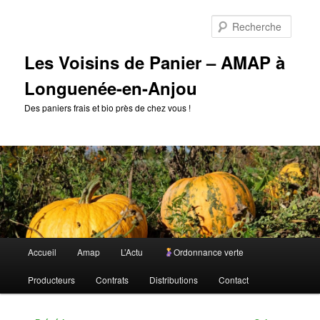
Aller
au
Reche
contenu
principal
Les Voisins de Panier – AMAP à
Longuenée-en-Anjou
Des paniers frais et bio près de chez vous !
Menu
Accueil
Amap
L’Actu
Ordonnance verte
principal
Producteurs
Contrats
Distributions
Contact