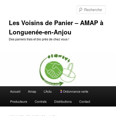
Aller
Aller
au
au
Reche
contenu
contenu
principal
secondaire
Les Voisins de Panier – AMAP à
Longuenée-en-Anjou
Des paniers frais et bio près de chez vous !
Menu
Accueil
Amap
L’Actu
Ordonnance verte
principal
Producteurs
Contrats
Distributions
Contact