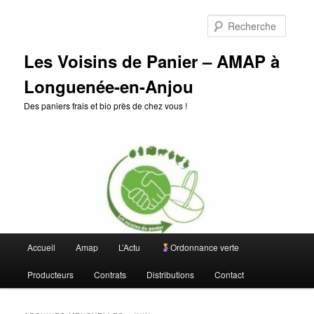
Aller
Aller
au
au
Reche
contenu
contenu
principal
secondaire
Les Voisins de Panier – AMAP à
Longuenée-en-Anjou
Des paniers frais et bio près de chez vous !
Menu
Accueil
Amap
L’Actu
Ordonnance verte
principal
Producteurs
Contrats
Distributions
Contact