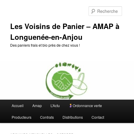
Aller
Aller
au
au
Reche
contenu
contenu
principal
secondaire
Les Voisins de Panier – AMAP à
Longuenée-en-Anjou
Des paniers frais et bio près de chez vous !
Menu
Accueil
Amap
L’Actu
Ordonnance verte
principal
Producteurs
Contrats
Distributions
Contact