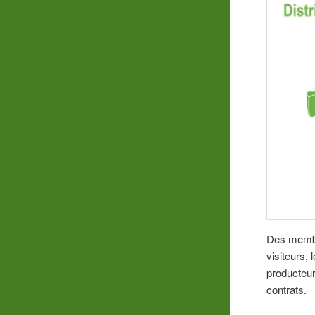
Des membre
visiteurs,
producteur
contrats.