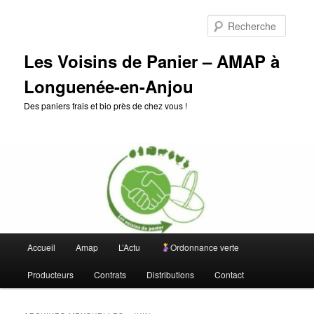
Aller
Aller
au
au
Reche
contenu
contenu
principal
secondaire
Les Voisins de Panier – AMAP à
Longuenée-en-Anjou
Des paniers frais et bio près de chez vous !
Menu
Accueil
Amap
L’Actu
Ordonnance verte
principal
Producteurs
Contrats
Distributions
Contact