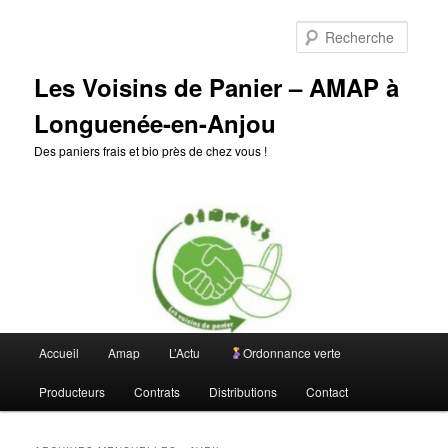
Aller
Aller
au
au
Reche
contenu
contenu
principal
secondaire
Les Voisins de Panier – AMAP à
Longuenée-en-Anjou
Des paniers frais et bio près de chez vous !
Menu
Accueil
Amap
L’Actu
Ordonnance verte
principal
Producteurs
Contrats
Distributions
Contact