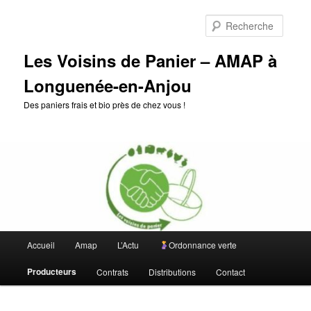
Aller
au
Reche
contenu
principal
Les Voisins de Panier – AMAP à
Longuenée-en-Anjou
Des paniers frais et bio près de chez vous !
Menu
Accueil
Amap
L’Actu
Ordonnance verte
principal
Producteurs
Contrats
Distributions
Contact