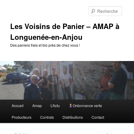
Aller
au
Reche
contenu
principal
Les Voisins de Panier – AMAP à
Longuenée-en-Anjou
Des paniers frais et bio près de chez vous !
Menu
Accueil
Amap
L’Actu
Ordonnance verte
principal
Producteurs
Contrats
Distributions
Contact