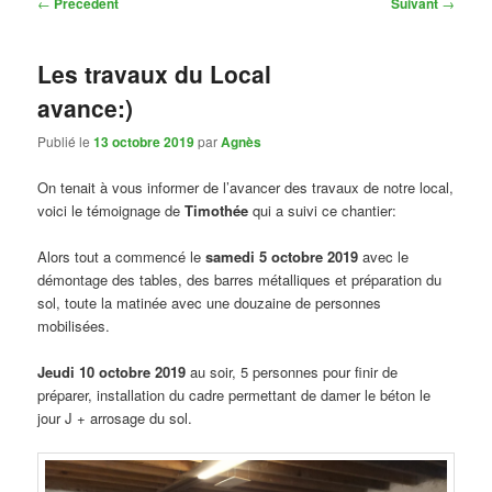
Navigation
←
Précédent
Suivant
→
des
articles
Les travaux du Local
avance:)
Publié le
13 octobre 2019
par
Agnès
On tenait à vous informer de l’avancer des travaux de notre local,
voici le témoignage de
Timothée
qui a suivi ce chantier:
Alors tout a commencé le
samedi 5 octobre 2019
avec le
démontage des tables, des barres métalliques et préparation du
sol, toute la matinée avec une douzaine de personnes
mobilisées.
Jeudi 10 octobre 2019
au soir, 5 personnes pour finir de
préparer, installation du cadre permettant de damer le béton le
jour J + arrosage du sol.