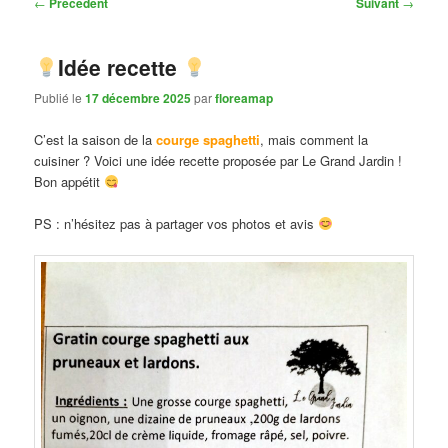
Navigation
←
Précédent
Suivant
→
des
articles
Idée recette
Publié le
17 décembre 2025
par
floreamap
C’est la saison de la
courge spaghetti
, mais comment la
cuisiner ? Voici une idée recette proposée par Le Grand Jardin !
Bon appétit
PS : n’hésitez pas à partager vos photos et avis