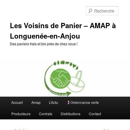
Aller
au
Reche
contenu
principal
Les Voisins de Panier – AMAP à
Longuenée-en-Anjou
Des paniers frais et bio près de chez vous !
Menu
Accueil
Amap
L’Actu
Ordonnance verte
principal
Producteurs
Contrats
Distributions
Contact