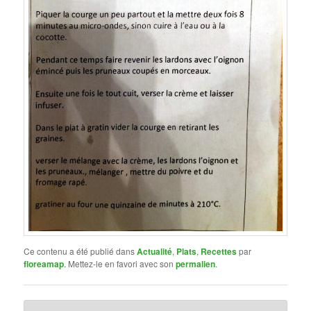
Ce contenu a été publié dans
Actualité
,
Plats
,
Recettes
par
floreamap
. Mettez-le en favori avec son
permalien
.