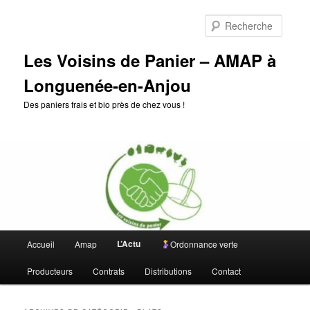
Aller
Aller
au
au
Reche
contenu
contenu
principal
secondaire
Les Voisins de Panier – AMAP à
Longuenée-en-Anjou
Des paniers frais et bio près de chez vous !
Menu
L’Actu
Accueil
Amap
Ordonnance verte
principal
Producteurs
Contrats
Distributions
Contact