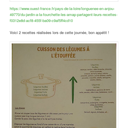
https://www.ouest-france.fr/pays-de-la-loire/longuenee-en-anjou-
49770/du-jardin-a-la-fourchette-les-amap-partagent-leurs-recettes-
f0312e8d-acf8-455f-ba09-c9af5ff4cd10
Voici 2 recettes réalisées lors de cette journée, bon appétit !