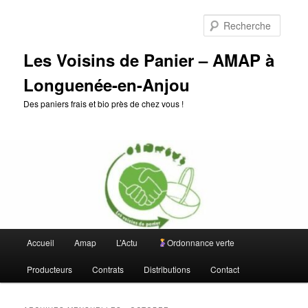
Aller
Aller
au
au
Reche
contenu
contenu
principal
secondaire
Les Voisins de Panier – AMAP à
Longuenée-en-Anjou
Des paniers frais et bio près de chez vous !
Menu
Accueil
Amap
L’Actu
Ordonnance verte
principal
Producteurs
Contrats
Distributions
Contact