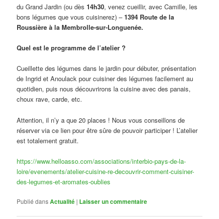
du Grand Jardin (ou dès
14h30
, venez cueillir, avec Camille, les
bons légumes que vous cuisinerez) –
1394 Route de la
Roussière à la Membrolle-sur-Longuenée.
Quel est le programme de l’atelier ?
Cueillette des légumes dans le jardin pour débuter, présentation
de Ingrid et Anoulack pour cuisiner des légumes facilement au
quotidien, puis nous découvrirons la cuisine avec des panais,
choux rave, carde, etc.
Attention, il n’y a que 20 places ! Nous vous conseillons de
réserver via ce lien pour être sûre de pouvoir participer ! L’atelier
est totalement gratuit.
https://www.helloasso.com/associations/interbio-pays-de-la-
loire/evenements/atelier-cuisine-re-decouvrir-comment-cuisiner-
des-legumes-et-aromates-oublies
Publié dans
Actualité
|
Laisser un commentaire