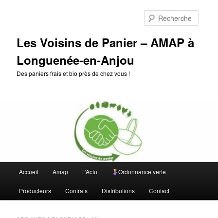
Aller
Aller
au
au
Reche
contenu
contenu
principal
secondaire
Les Voisins de Panier – AMAP à
Longuenée-en-Anjou
Des paniers frais et bio près de chez vous !
Menu
Accueil
Amap
L’Actu
Ordonnance verte
principal
Producteurs
Contrats
Distributions
Contact