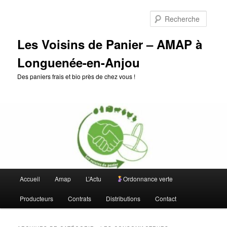
Aller
Aller
au
au
Reche
contenu
contenu
principal
secondaire
Les Voisins de Panier – AMAP à
Longuenée-en-Anjou
Des paniers frais et bio près de chez vous !
Menu
Accueil
Amap
L’Actu
Ordonnance verte
principal
Producteurs
Contrats
Distributions
Contact