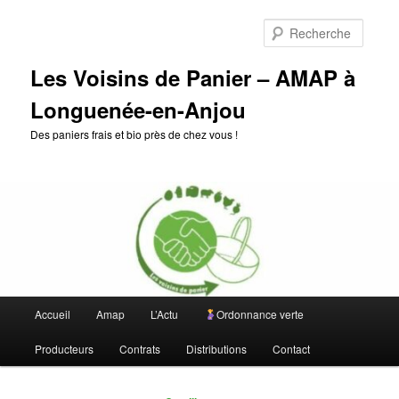
Aller
Aller
au
au
Reche
contenu
contenu
principal
secondaire
Les Voisins de Panier – AMAP à
Longuenée-en-Anjou
Des paniers frais et bio près de chez vous !
Menu
Accueil
Amap
L’Actu
Ordonnance verte
principal
Producteurs
Contrats
Distributions
Contact