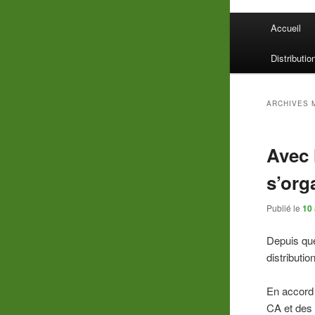
Menu
Accueil
principal
Distributio
ARCHIVES 
Avec 
s’org
Publié le
10 
Depuis que
distributi
En accord 
CA et des 