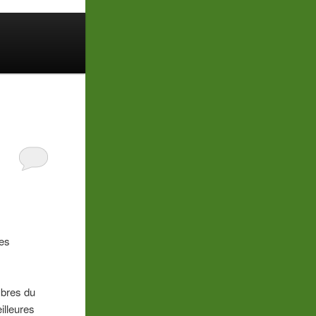
les
mbres du
illeures