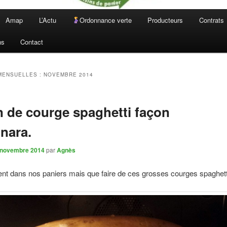
Amap
L’Actu
Ordonnance verte
Producteurs
Contrats
ns
Contact
MENSUELLES :
NOVEMBRE 2014
n de courge spaghetti façon
nara.
 novembre 2014
par
Agnès
vent dans nos paniers mais que faire de ces grosses courges spaghett