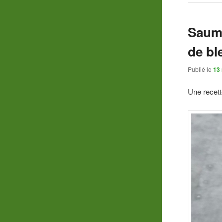
Saumo
de bl
Publié le
13
Une recett