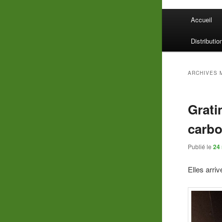
Menu
Accueil
principal
Distributio
ARCHIVES 
Grati
carbo
Publié le
24
Elles arri