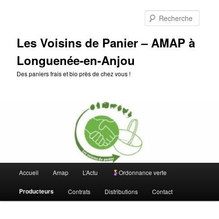
Aller
au
Reche
contenu
principal
Les Voisins de Panier – AMAP à
Longuenée-en-Anjou
Des paniers frais et bio près de chez vous !
Menu
Accueil
Amap
L’Actu
Ordonnance verte
principal
Producteurs
Contrats
Distributions
Contact