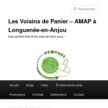
Aller
Aller
au
au
Reche
contenu
contenu
principal
secondaire
Les Voisins de Panier – AMAP à
Longuenée-en-Anjou
Des paniers frais et bio près de chez vous !
Menu
Accueil
Amap
L’Actu
Ordonnance verte
principal
Producteurs
Contrats
Distributions
Contact