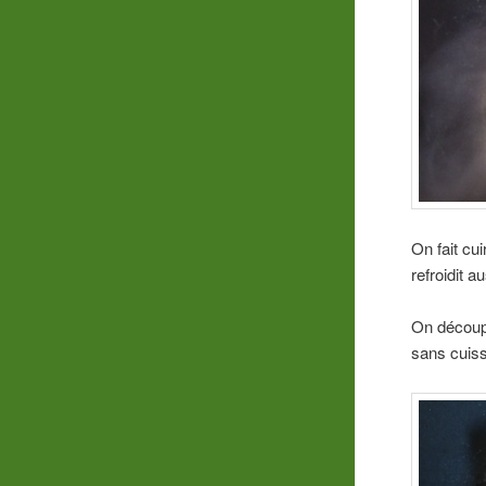
On fait cui
refroidit a
On découpe
sans cuis