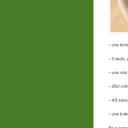
– une écha
– 3 œufs, p
– une noix
– 20cl crèm
– 4/5 tra
– une à de
Pour comme