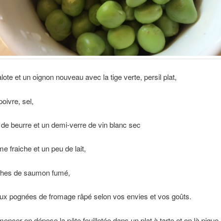
lote et un oignon nouveau avec la tige verte, persil plat,
oivre, sel,
 de beurre et un demi-verre de vin blanc sec
e fraiche et un peu de lait,
nches de saumon fumé,
ux pognées de fromage râpé selon vos envies et vos goûts.
ncer on dépose la pâte feuilletée dans un plat à tarte et on là pique 