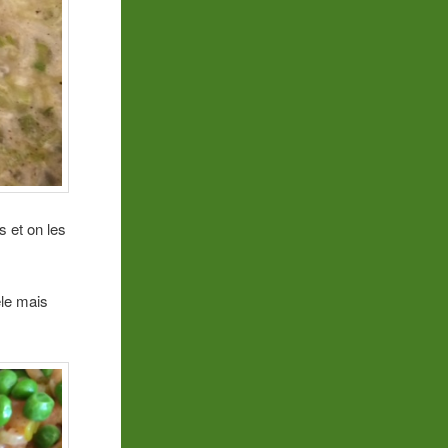
s et on les
êle mais