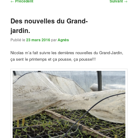
Navigation
←
Précédent
Suivant
→
des
articles
Des nouvelles du Grand-
jardin.
Publié le
23 mars 2016
par
Agnès
Nicolas m’a fait suivre les dernières nouvelles du Grand-Jardin,
ça sent le printemps et ça pousse, ça pousse!!!