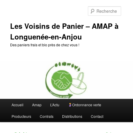
Aller
au
Reche
contenu
principal
Les Voisins de Panier – AMAP à
Longuenée-en-Anjou
Des paniers frais et bio près de chez vous !
Menu
Accueil
Amap
L’Actu
Ordonnance verte
principal
Producteurs
Contrats
Distributions
Contact