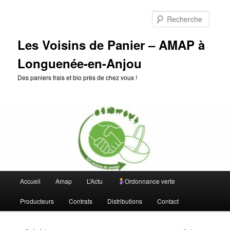
Aller
au
Reche
contenu
principal
Les Voisins de Panier – AMAP à
Longuenée-en-Anjou
Des paniers frais et bio près de chez vous !
Menu
Accueil
Amap
L’Actu
Ordonnance verte
principal
Producteurs
Contrats
Distributions
Contact