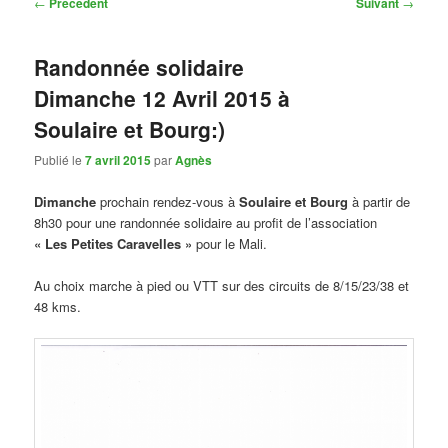
Navigation
←
Précédent
Suivant
→
des
articles
Randonnée solidaire
Dimanche 12 Avril 2015 à
Soulaire et Bourg:)
Publié le
7 avril 2015
par
Agnès
Dimanche
prochain rendez-vous à
Soulaire et Bourg
à partir de
8h30 pour une randonnée solidaire au profit de l’association
« Les Petites Caravelles »
pour le Mali.
Au choix marche à pied ou VTT sur des circuits de 8/15/23/38 et
48 kms.