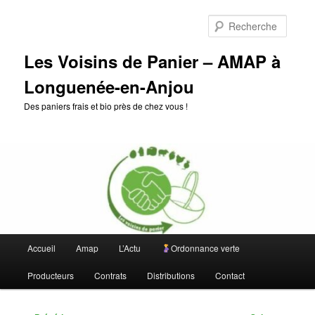
Aller
au
Reche
contenu
principal
Les Voisins de Panier – AMAP à
Longuenée-en-Anjou
Des paniers frais et bio près de chez vous !
Menu
Accueil
Amap
L’Actu
Ordonnance verte
principal
Producteurs
Contrats
Distributions
Contact