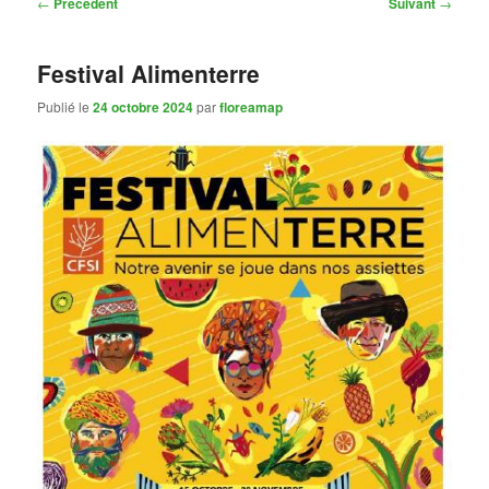
Navigation
←
Précédent
Suivant
→
des
articles
Festival Alimenterre
Publié le
24 octobre 2024
par
floreamap