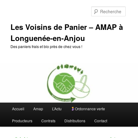
Aller
au
Reche
contenu
principal
Les Voisins de Panier – AMAP à
Longuenée-en-Anjou
Des paniers frais et bio près de chez vous !
Menu
Accueil
Amap
L’Actu
Ordonnance verte
principal
Producteurs
Contrats
Distributions
Contact