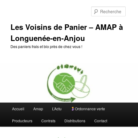
Aller
Aller
au
au
Reche
contenu
contenu
principal
secondaire
Les Voisins de Panier – AMAP à
Longuenée-en-Anjou
Des paniers frais et bio près de chez vous !
Menu
Accueil
Amap
L’Actu
Ordonnance verte
principal
Producteurs
Contrats
Distributions
Contact