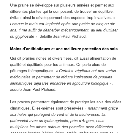
Une prairie se développe sur plusieurs années et permet aux
différentes plantes qui la composent, de trouver un équilibre,
évitant ainsi le développement des espèces trop invasives.
«
Lorsque le maïs est implanté après une prairie de cinq ou six
ans, il me suffit de désherber mécaniquement, au lieu d’utiliser
du glyphosate »
, détaille Jean-Paul Pichaud.
Moins d’antibiotiques et une meilleure protection des sols
Qui dit prairies riches et diversifiées, dit aussi alimentation de
qualité et équilibrée pour les animaux. On parle alors de
pâturages thérapeutiques.
« Certains végétaux ont des vertus
médicinales et permettent de réduire l’utilisation de produits
allopathiques déjà très encadrée en agriculture biologique »
,
assure Jean-Paul Pichaud.
Les prairies permettent également de protéger les sols des aléas
climatiques. Elles-mêmes sont préservées
« notamment grâce
aux haies qui protègent du vent et de la sécheresse. En
partenariat avec un lycée agricole, près d’Angers, nous
multiplions les arbres autours des parcelles avec différentes
essences locales (chêne, frêne, érable, châtaignier, cormier…) »
,