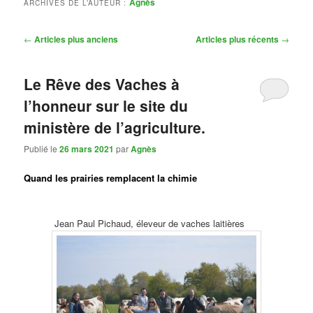
Agnès
ARCHIVES DE L’AUTEUR :
Navigation
←
Articles plus anciens
Articles plus récents
→
des
articles
Le Rêve des Vaches à
l’honneur sur le site du
ministère de l’agriculture.
Publié le
26 mars 2021
par
Agnès
Quand les prairies remplacent la chimie
Jean Paul Pichaud, éleveur de vaches laitières