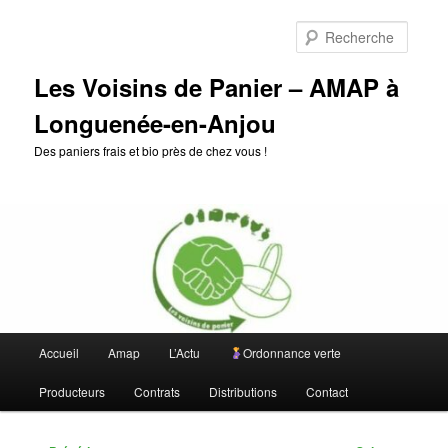
Aller
au
Reche
contenu
principal
Les Voisins de Panier – AMAP à
Longuenée-en-Anjou
Des paniers frais et bio près de chez vous !
Menu
Accueil
Amap
L’Actu
Ordonnance verte
principal
Producteurs
Contrats
Distributions
Contact