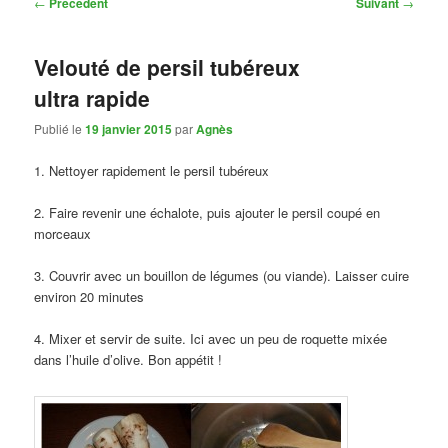
Navigation
←
Précédent
Suivant
→
des
articles
Velouté de persil tubéreux
ultra rapide
Publié le
19 janvier 2015
par
Agnès
1. Nettoyer rapidement le persil tubéreux
2. Faire revenir une échalote, puis ajouter le persil coupé en
morceaux
3. Couvrir avec un bouillon de légumes (ou viande). Laisser cuire
environ 20 minutes
4. Mixer et servir de suite. Ici avec un peu de roquette mixée
dans l’huile d’olive. Bon appétit !