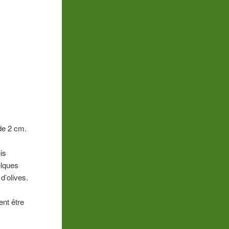
de 2 cm.
uis
elques
 d’olives.
ent être