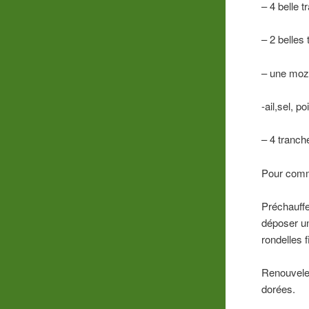
– 4 belle t
– 2 belles
– une mozz
-ail,sel, po
– 4 tranch
Pour comme
Préchauffez
déposer un
rondelles f
Renouvelez
dorées.