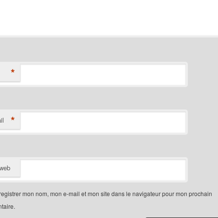
*
*
il
 web
egistrer mon nom, mon e-mail et mon site dans le navigateur pour mon prochain
aire.