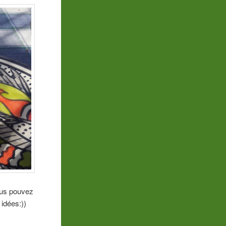
ous pouvez
 idées:))