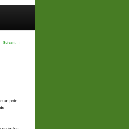
Suivant
→
re un pain
is
c de belles