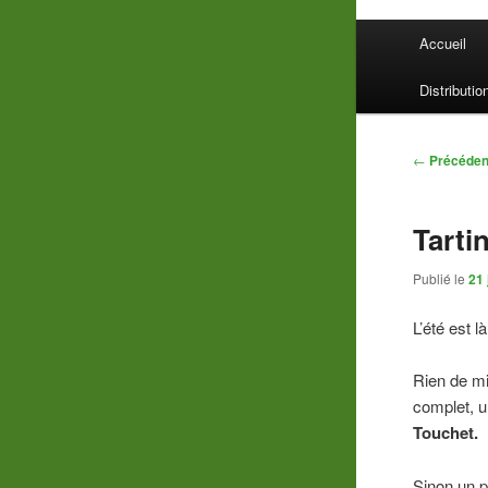
Menu
Accueil
principal
Distributio
Navigatio
←
Précéden
des
articles
Tartin
Publié le
21 
L’été est l
Rien de mi
complet, u
Touchet.
Sinon un p