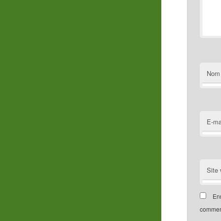
Nom
E-ma
Site
Enr
comment