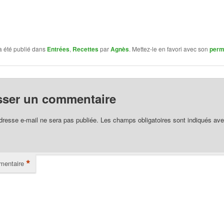
a été publié dans
Entrées
,
Recettes
par
Agnès
. Mettez-le en favori avec son
perm
sser un commentaire
dresse e-mail ne sera pas publiée.
Les champs obligatoires sont indiqués av
*
entaire