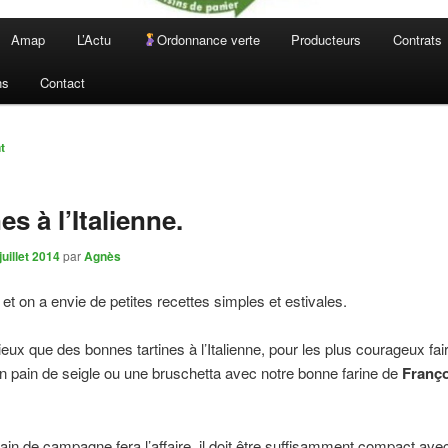
Amap
L’Actu
Ordonnance verte
Producteurs
Contrats
ns
Contact
n
t
es à l’Italienne.
juillet 2014
par
Agnès
à et on a envie de petites recettes simples et estivales.
eux que des bonnes tartines à l’Italienne, pour les plus courageux fai
n pain de seigle ou une bruschetta avec notre bonne farine de
Franço
ain de campagne fera l’affaire, il doit être suffisamment compact ave