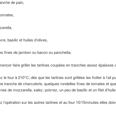
ranche de pain,
 tomates,
arella,
ivre, basilic et huiles d’olives,
es fines de jambon ou bacon ou panchetta.
ncer faire griller les tartines coupées en tranches assez épaisses 
 le four à 210°C, dés que les tartines sont grillées les frotter à l’ail p
e tranche de charcuterie, quelques rondelles fines de tomates et qu
ines de mozzarella, salez, poivrez, un peu de basilic et un filet d’huile
 l’opération sur les autres tartines et au four 10/15minutes elles doiv