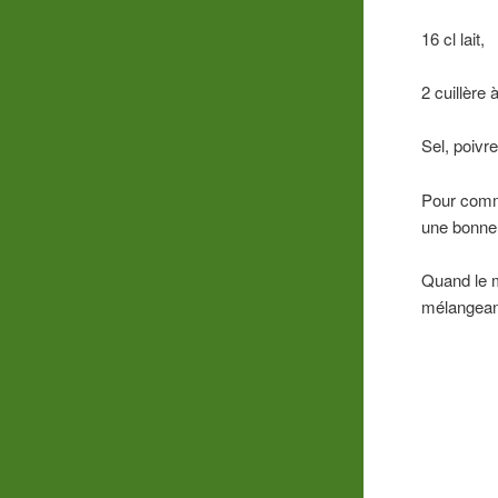
16 cl lait,
2 cuillère 
Sel, poivr
Pour comme
une bonne
Quand le 
mélangean