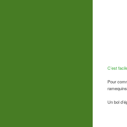
C’est facil
Pour comm
ramequins
Un bol d’ép