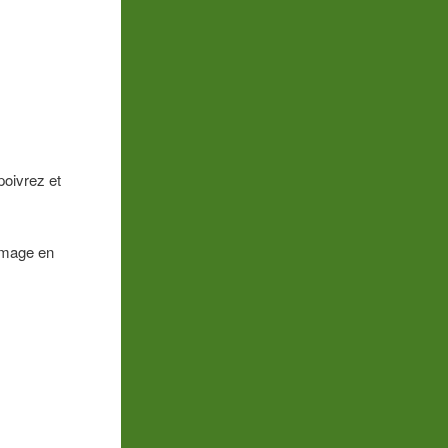
poivrez et
omage en