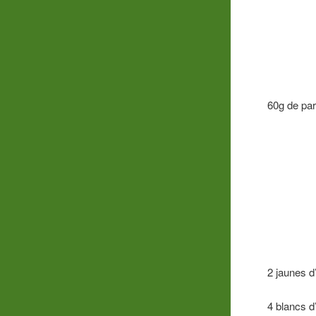
60g de pa
2 jaunes d
4 blancs d