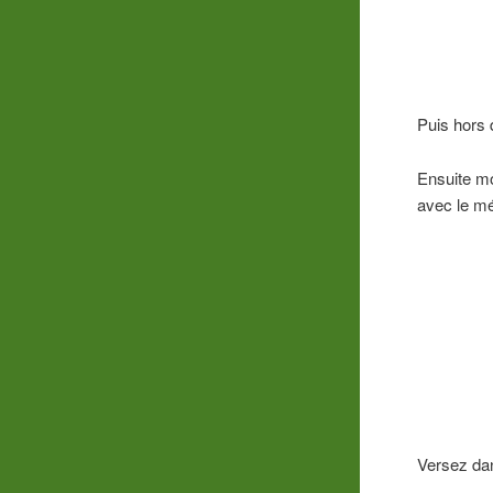
Puis hors 
Ensuite mo
avec le mé
Versez dan