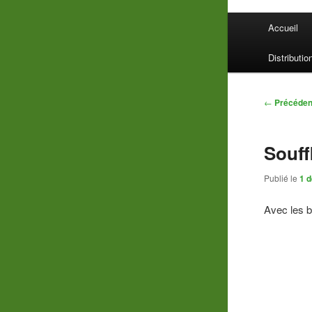
Menu
Accueil
principal
Distributio
Navigatio
←
Précéden
des
articles
Souff
Publié le
1 
Avec les b