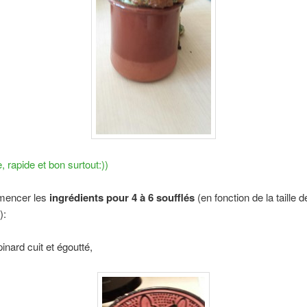
e, rapide et bon surtout:))
encer les
ingrédients pour 4 à 6 soufflés
(en fonction de la taille 
):
inard cuit et égoutté,