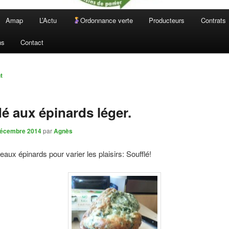
Amap
L’Actu
Ordonnance verte
Producteurs
Contrats
ns
Contact
n
t
lé aux épinards léger.
décembre 2014
par
Agnès
eaux épinards pour varier les plaisirs: Soufflé!