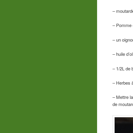
– moutard
– Pomme de
– un oigno
– huile d’o
– 1/2L de b
– Herbes à
– Mettre l
de moutard