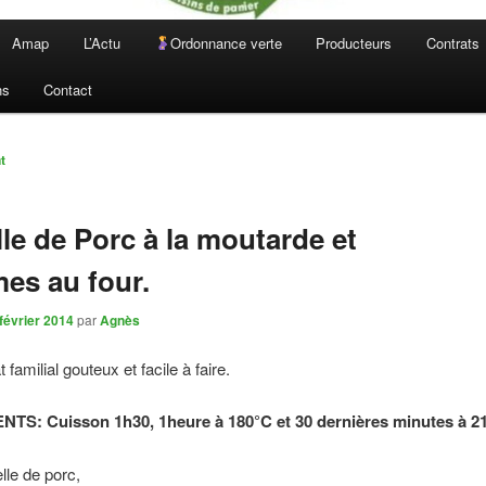
Amap
L’Actu
Ordonnance verte
Producteurs
Contrats
ns
Contact
n
t
le de Porc à la moutarde et
es au four.
février 2014
par
Agnès
 familial gouteux et facile à faire.
TS: Cuisson 1h30, 1heure à 180°C et 30 dernières minutes à 2
lle de porc,