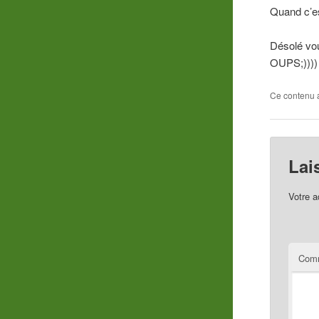
Quand c’es
Désolé vous
OUPS;))))
Ce contenu 
Lai
Votre a
Comm