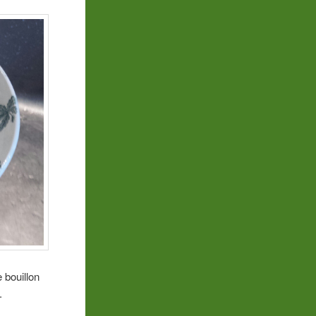
 bouillon
.