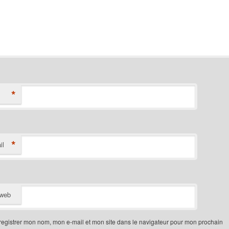
*
*
il
 web
egistrer mon nom, mon e-mail et mon site dans le navigateur pour mon prochain