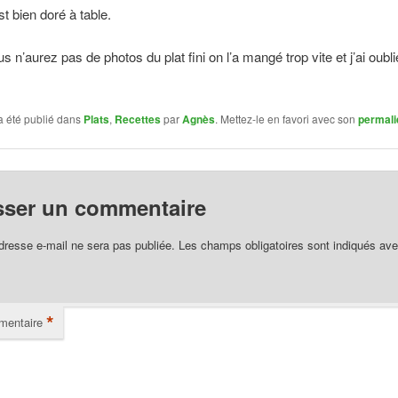
t bien doré à table.
 n’aurez pas de photos du plat fini on l’a mangé trop vite et j’ai oubli
a été publié dans
Plats
,
Recettes
par
Agnès
. Mettez-le en favori avec son
permali
sser un commentaire
dresse e-mail ne sera pas publiée.
Les champs obligatoires sont indiqués av
*
entaire