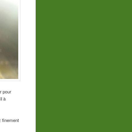
ur pour
il à
z finement