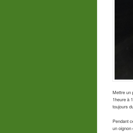
Mettre un 
1heure à 1
toujours d
Pendant c
un oignon e