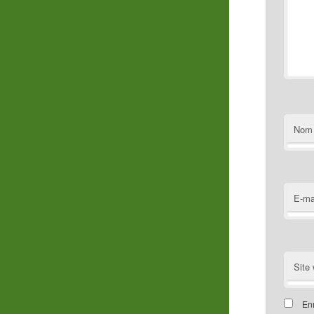
Nom
E-ma
Site
Enr