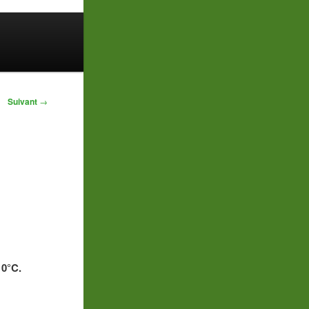
Suivant
→
10°C.