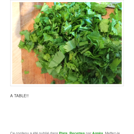
A TABLE!!
Ce contenu a été publié dans
Plats
,
Recettes
par
Agnès
. Mettez-le