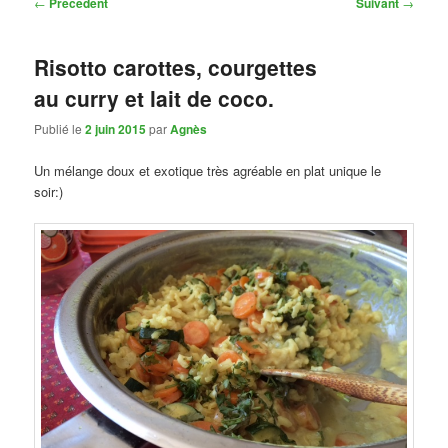
Navigation
←
Précédent
Suivant
→
des
articles
Risotto carottes, courgettes
au curry et lait de coco.
Publié le
2 juin 2015
par
Agnès
Un mélange doux et exotique très agréable en plat unique le
soir:)