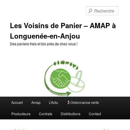
Aller
au
Reche
contenu
principal
Les Voisins de Panier – AMAP à
Longuenée-en-Anjou
Des paniers frais et bio près de chez vous !
Menu
Accueil
Amap
L’Actu
Ordonnance verte
principal
Producteurs
Contrats
Distributions
Contact