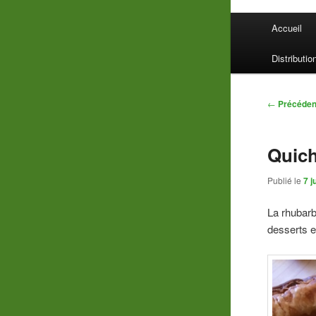
Menu
Accueil
principal
Distributio
Navigatio
←
Précéden
des
articles
Quich
Publié le
7 j
La rhubarb
desserts en