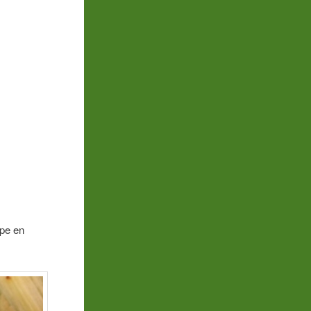
upe en