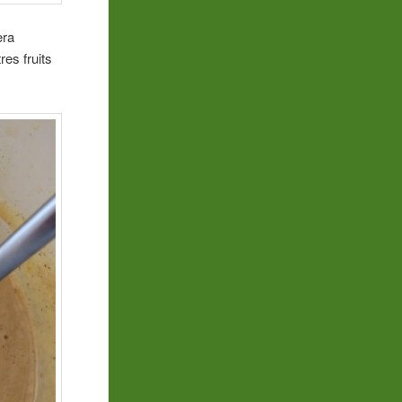
era
res fruits