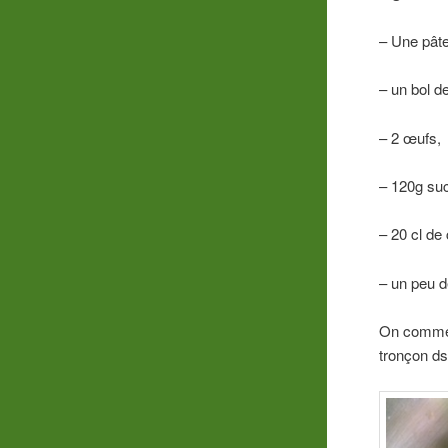
– Une pâte 
– un bol d
– 2 œufs,
– 120g su
– 20 cl de
– un peu d
On commenc
tronçon ds