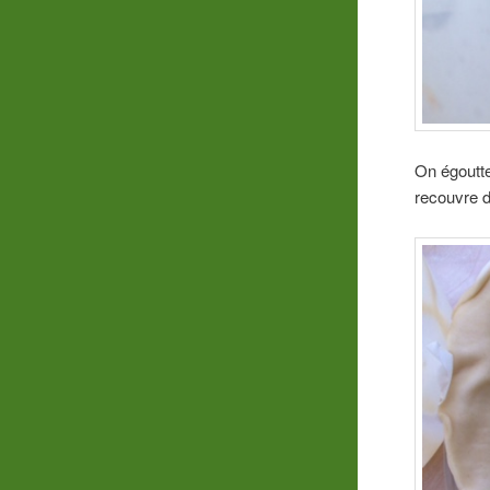
On égoutte
recouvre 