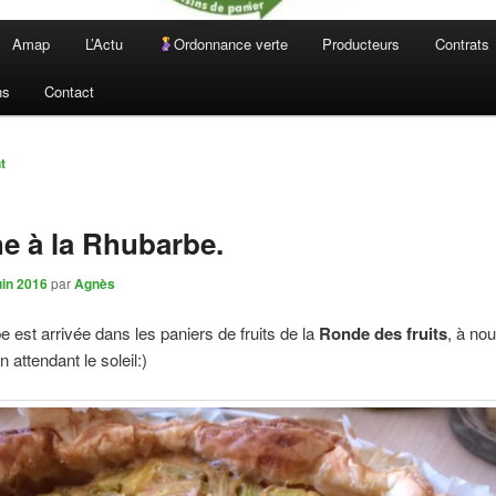
Amap
L’Actu
Ordonnance verte
Producteurs
Contrats
ns
Contact
n
t
e à la Rhubarbe.
uin 2016
par
Agnès
e est arrivée dans les paniers de fruits de la
Ronde des fruits
, à no
 attendant le soleil:)