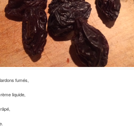
 lardons fumés,
crème liquide,
 râpé,
e.