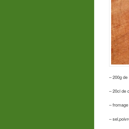
– 200g de
– 20cl de 
– fromage
– sel,poivr