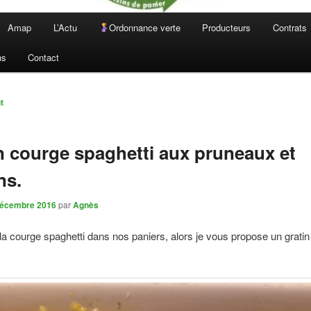
Amap
L’Actu
Ordonnance verte
Producteurs
Contrats
ns
Contact
n
t
n courge spaghetti aux pruneaux et
ns.
décembre 2016
par
Agnès
la courge spaghetti dans nos paniers, alors je vous propose un gratin