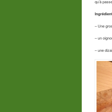
qu’à passe
Ingrédient
– Une gros
– un oigno
– une diza