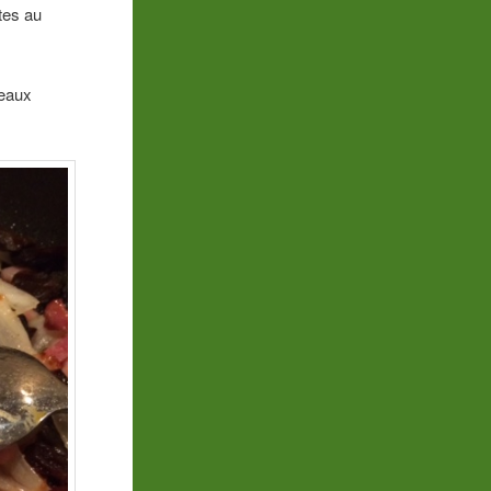
tes au
neaux