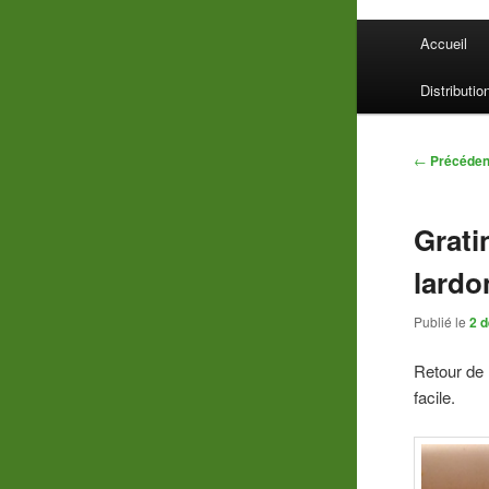
Menu
Accueil
principal
Distributio
Navigatio
←
Précéden
des
articles
Grati
lardo
Publié le
2 
Retour de 
facile.