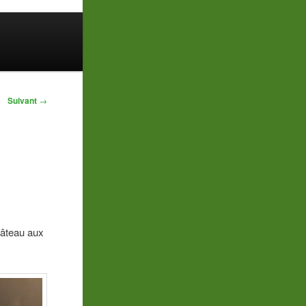
Suivant
→
gâteau aux