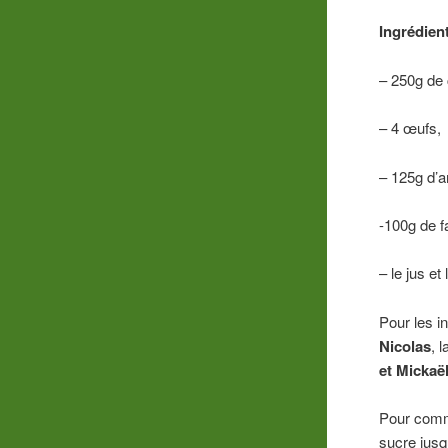
Ingrédien
– 250g de 
– 4 œufs,
– 125g d’
-100g de f
– le jus et
Pour les in
Nicolas
, 
et Mickaë
Pour comme
sucre jus