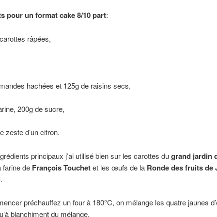
ts pour un format cake 8/10 part
:
carottes râpées,
amandes hachées et 125g de raisins secs,
arine, 200g de sucre,
 le zeste d’un citron.
grédients principaux j’ai utilisé bien sur les carottes du
grand jardin 
la farine de
François Touchet
et les œufs de la
Ronde des fruits de
l
.
ncer préchauffez un four à 180°C, on mélange les quatre jaunes d’
qu’à blanchiment du mélange.