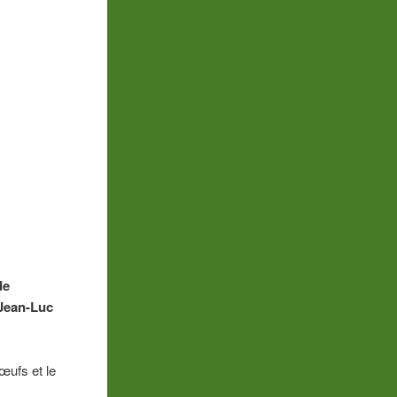
de
 Jean-Luc
œufs et le