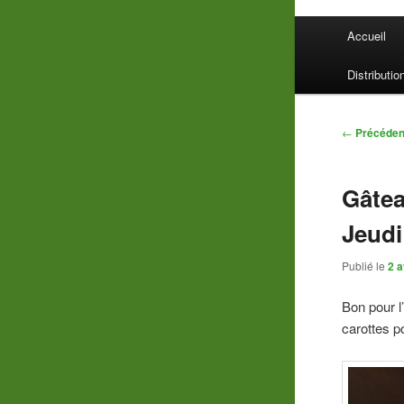
Menu
Accueil
principal
Distributio
Navigatio
←
Précéden
des
articles
Gâtea
Jeudi
Publié le
2 a
Bon pour l
carottes p