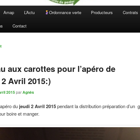
Amap
L’Actu
Ordonnance verte
Producteurs
Contrats
ns
Contact
n
t
u aux carottes pour l’apéro de
 2 Avril 2015:)
vril 2015
par
Agnès
’apéro du
jeudi 2 Avril 2015
pendant la distribution préparation d’un 
our boire et manger.