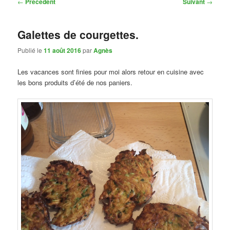
Navigation
←
Précédent
Suivant
→
des
articles
Galettes de courgettes.
Publié le
11 août 2016
par
Agnès
Les vacances sont finies pour moi alors retour en cuisine avec
les bons produits d’été de nos paniers.