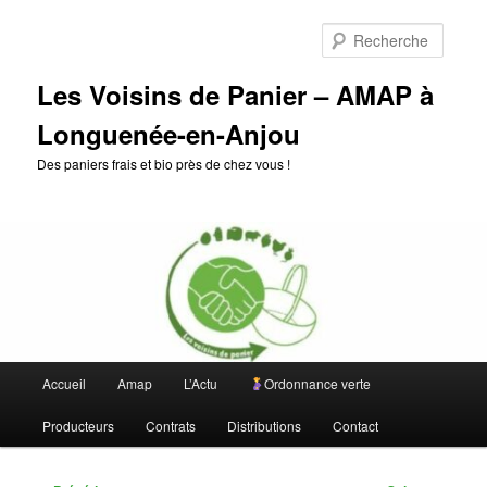
Aller
au
Reche
contenu
principal
Les Voisins de Panier – AMAP à
Longuenée-en-Anjou
Des paniers frais et bio près de chez vous !
Menu
Accueil
Amap
L’Actu
Ordonnance verte
principal
Producteurs
Contrats
Distributions
Contact