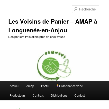
Aller
au
Reche
contenu
principal
Les Voisins de Panier – AMAP à
Longuenée-en-Anjou
Des paniers frais et bio près de chez vous !
Menu
Accueil
Amap
L’Actu
Ordonnance verte
principal
Producteurs
Contrats
Distributions
Contact