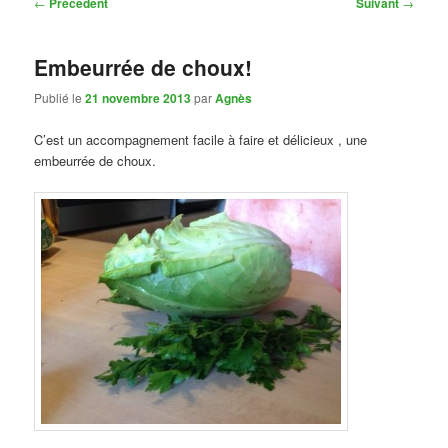
Navigation
←
Précédent
Suivant
→
des
articles
Embeurrée de choux!
Publié le
21 novembre 2013
par
Agnès
C’est un accompagnement facile à faire et délicieux , une
embeurrée de choux.