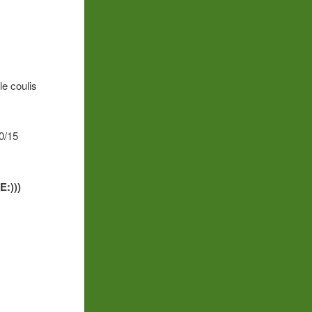
le coulis
10/15
:)))