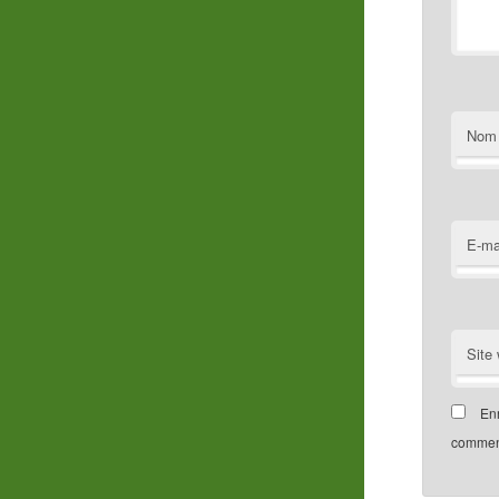
Nom
E-ma
Site
Enr
comment