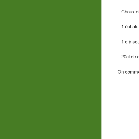
– Choux d
– 1 échalo
– 1 c à so
– 20cl de 
On commenc