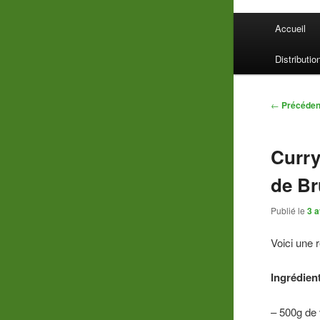
Menu
Accueil
principal
Distributio
Navigatio
←
Précéden
des
articles
Curry
de Br
Publié le
3 a
Voici une 
Ingrédien
– 500g de 