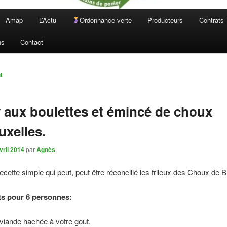
Amap
L’Actu
Ordonnance verte
Producteurs
Contrats
ns
Contact
n
t
 aux boulettes et émincé de choux
uxelles.
vril 2014
par
Agnès
recette simple qui peut, peut être réconcilié les frileux des Choux de B
ts pour 6 personnes:
viande hachée à votre gout,