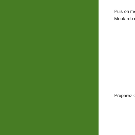
Puis on mé
Moutarde e
Préparez d