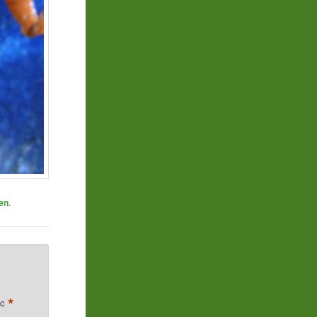
en
.
*
ec