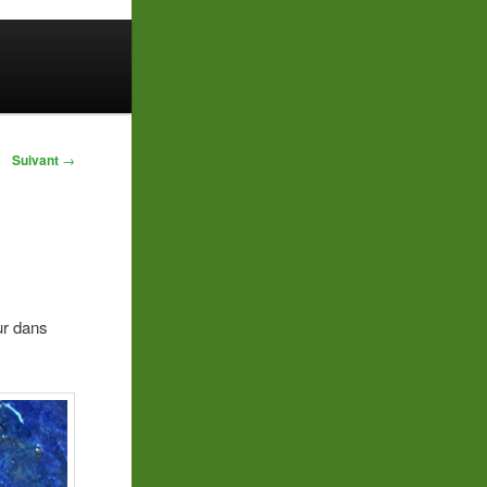
Suivant
→
our dans