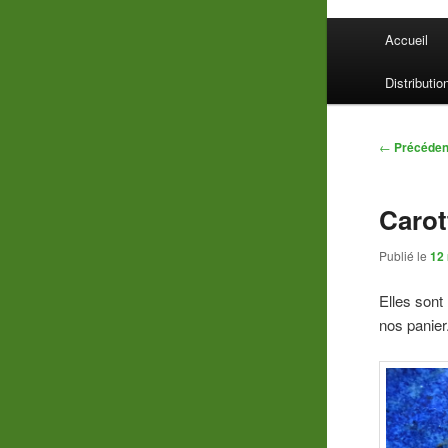
Menu
Accueil
principal
Distributio
Navigatio
←
Précéden
des
articles
Carot
Publié le
12
Elles sont
nos panier