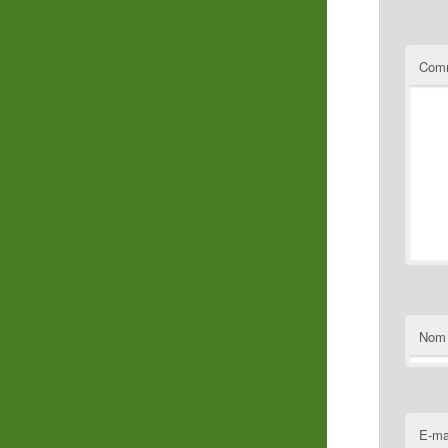
Comm
Nom
E-ma