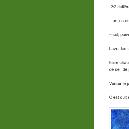
-2/3 cuillè
– un jus d
– sel, poiv
Laver les 
Faire chau
de sel, de 
Verser le j
C’est cuit