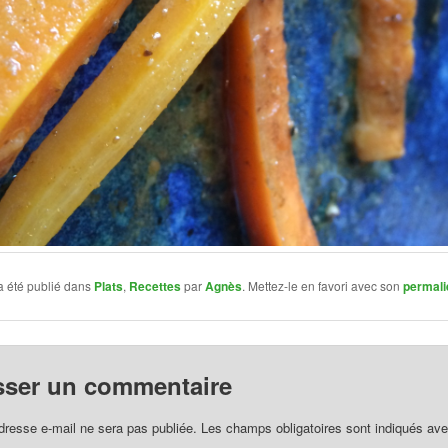
a été publié dans
Plats
,
Recettes
par
Agnès
. Mettez-le en favori avec son
permali
sser un commentaire
dresse e-mail ne sera pas publiée.
Les champs obligatoires sont indiqués av