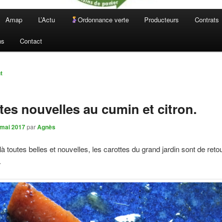
Amap
L’Actu
Ordonnance verte
Producteurs
Contrats
ns
Contact
n
t
tes nouvelles au cumin et citron.
 mai 2017
par
Agnès
 là toutes belles et nouvelles, les carottes du grand jardin sont de ret
.