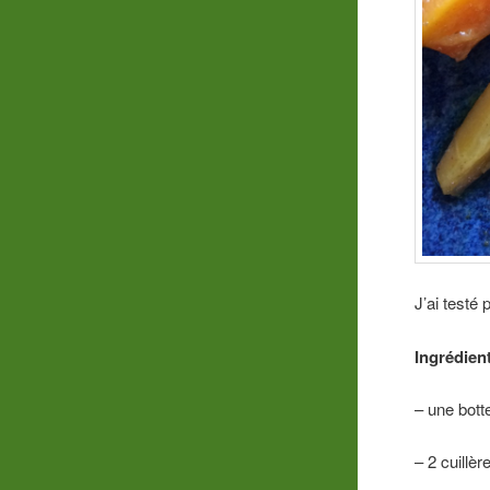
J’ai testé
Ingrédien
– une bott
– 2 cuillè