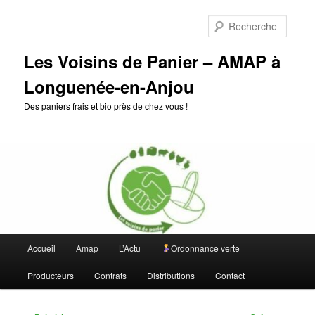
Aller
au
Reche
contenu
principal
Les Voisins de Panier – AMAP à
Longuenée-en-Anjou
Des paniers frais et bio près de chez vous !
Menu
Accueil
Amap
L’Actu
Ordonnance verte
principal
Producteurs
Contrats
Distributions
Contact