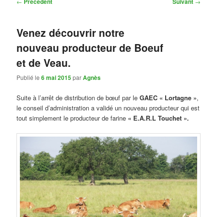
Navigation
←
Précédent
Suivant
→
des
articles
Venez découvrir notre
nouveau producteur de Boeuf
et de Veau.
Publié le
6 mai 2015
par
Agnès
Suite à l’arrêt de distribution de bœuf par le
GAEC « Lortagne »
,
le conseil d’administration a validé un nouveau producteur qui est
tout simplement le producteur de farine
« E.A.R.L Touchet ».