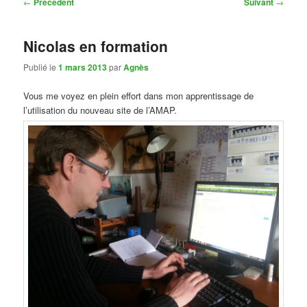
Navigation
←
Précédent
Suivant
→
des
articles
Nicolas en formation
Publié le
1 mars 2013
par
Agnès
Vous me voyez en plein effort dans mon apprentissage de
l’utilisation du nouveau site de l’AMAP.