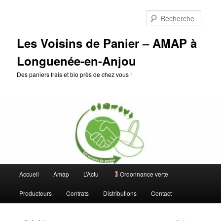
Aller
au
Reche
contenu
principal
Les Voisins de Panier – AMAP à
Longuenée-en-Anjou
Des paniers frais et bio près de chez vous !
Menu
Accueil
Amap
L’Actu
Ordonnance verte
principal
Producteurs
Contrats
Distributions
Contact