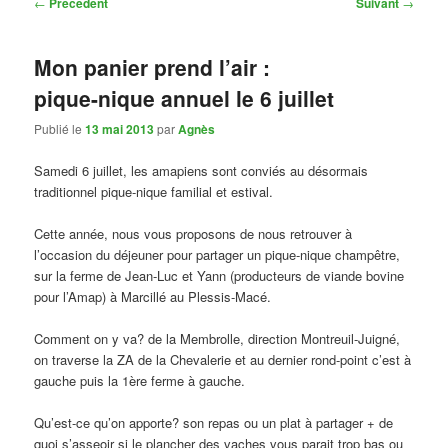
Navigation
←
Précédent
Suivant
→
des
articles
Mon panier prend l’air :
pique-nique annuel le 6 juillet
Publié le
13 mai 2013
par
Agnès
Samedi 6 juillet, les amapiens sont conviés au désormais
traditionnel pique-nique familial et estival.
Cette année, nous vous proposons de nous retrouver à
l’occasion du déjeuner pour partager un pique-nique champêtre,
sur la ferme de Jean-Luc et Yann (producteurs de viande bovine
pour l’Amap) à Marcillé au Plessis-Macé.
Comment on y va? de la Membrolle, direction Montreuil-Juigné,
on traverse la ZA de la Chevalerie et au dernier rond-point c’est à
gauche puis la 1ère ferme à gauche.
Qu’est-ce qu’on apporte? son repas ou un plat à partager + de
quoi s’asseoir si le plancher des vaches vous parait trop bas ou