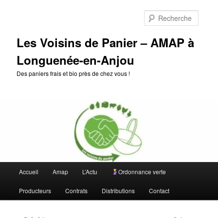
Aller
au
Reche
contenu
principal
Les Voisins de Panier – AMAP à
Longuenée-en-Anjou
Des paniers frais et bio près de chez vous !
Menu
Accueil
Amap
L’Actu
Ordonnance verte
principal
Producteurs
Contrats
Distributions
Contact