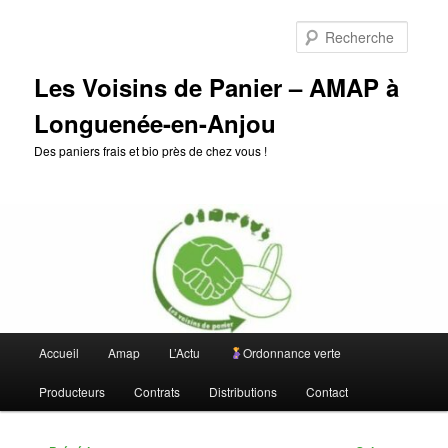
Aller
au
Reche
contenu
principal
Les Voisins de Panier – AMAP à
Longuenée-en-Anjou
Des paniers frais et bio près de chez vous !
Menu
Accueil
Amap
L’Actu
Ordonnance verte
principal
Producteurs
Contrats
Distributions
Contact