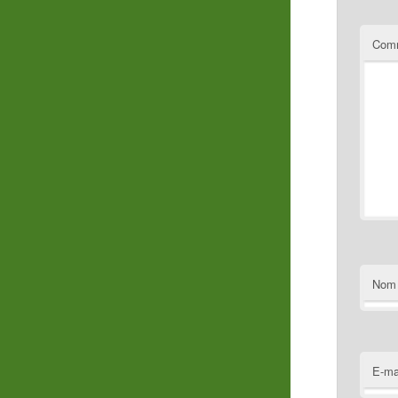
Comm
Nom
E-ma