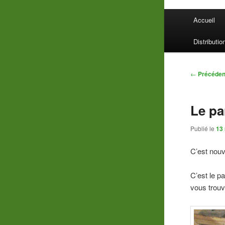
Menu
Accueil
principal
Distributio
Navigatio
←
Précéden
des
articles
Le pa
Publié le
13
C’est nouve
C’est le pa
vous trouv