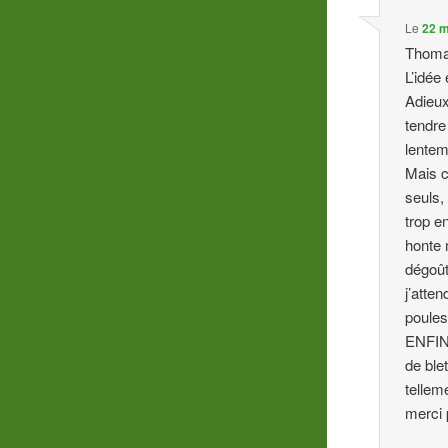
Le
22 m
Thoma
L’idée 
Adieux
tendre
lentem
Mais c
seuls,
trop e
honte 
dégoût
j’atte
poules
ENFIN,
de ble
tellem
merci 