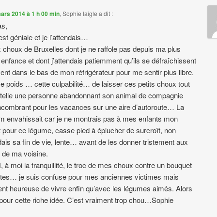
ars 2014 à 1 h 00 min
,
Sophie laigle
a dit :
s,
est géniale et je l’attendais…
 choux de Bruxelles dont je ne raffole pas depuis ma plus
 enfance et dont j’attendais patiemment qu’ils se défraîchissent
ent dans le bas de mon réfrigérateur pour me sentir plus libre.
e poids … cette culpabilité… de laisser ces petits choux tout
 telle une personne abandonnant son animal de compagnie
ncombrant pour les vacances sur une aire d’autoroute… La
m envahissait car je ne montrais pas à mes enfants mon
 pour ce légume, casse pied à éplucher de surcroît, non
ndais sa fin de vie, lente… avant de les donner tristement aux
 de ma voisine.
 à moi la tranquillité, le troc de mes choux contre un bouquet
ttes… je suis confuse pour mes anciennes victimes mais
ent heureuse de vivre enfin qu’avec les légumes aimės. Alors
pour cette riche idée. C’est vraiment trop chou…Sophie