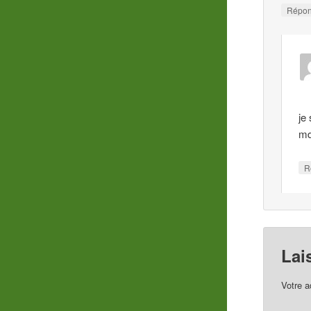
Répo
je
md
R
Lai
Votre a