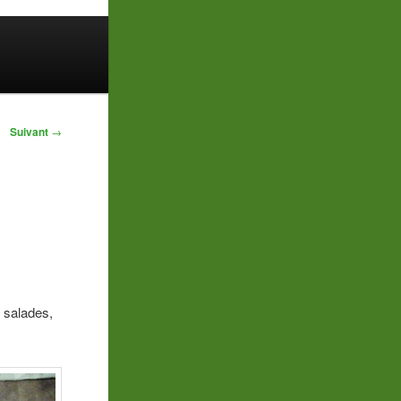
Suivant
→
s salades,