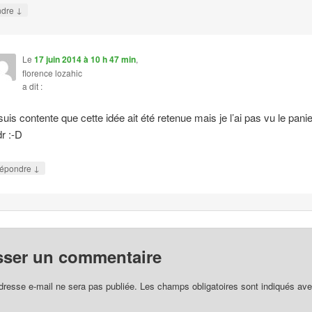
↓
ndre
Le
17 juin 2014 à 10 h 47 min
,
florence lozahic
a dit :
 suis contente que cette idée ait été retenue mais je l’ai pas vu le panie
r :-D
↓
épondre
sser un commentaire
dresse e-mail ne sera pas publiée.
Les champs obligatoires sont indiqués av