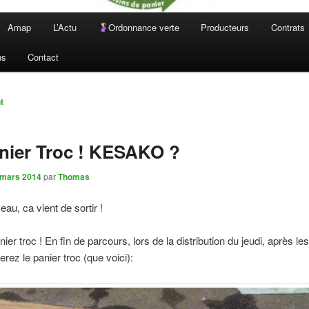
Amap
L’Actu
Ordonnance verte
Producteurs
Contrats
ns
Contact
n
t
nier Troc ! KESAKO ?
 mars 2014
par
Thomas
au, ca vient de sortir !
nier troc ! En fin de parcours, lors de la distribution du jeudi, après le
erez le panier troc (que voici):