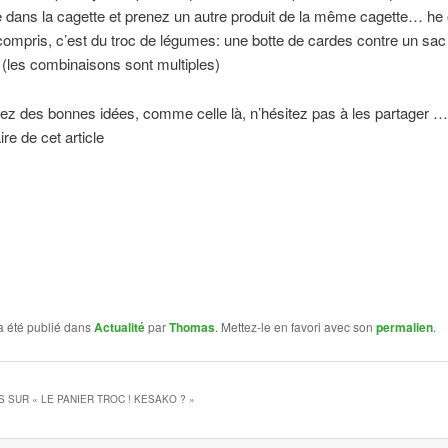
 dans la cagette et prenez un autre produit de la même cagette… he 
compris, c’est du troc de légumes: une botte de cardes contre un sac
 (les combinaisons sont multiples)
ez des bonnes idées, comme celle là, n’hésitez pas à les partager …
e de cet article
a été publié dans
Actualité
par
Thomas
. Mettez-le en favori avec son
permalien
.
S SUR «
LE PANIER TROC ! KESAKO ?
»