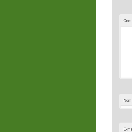
Comm
Nom
E-ma