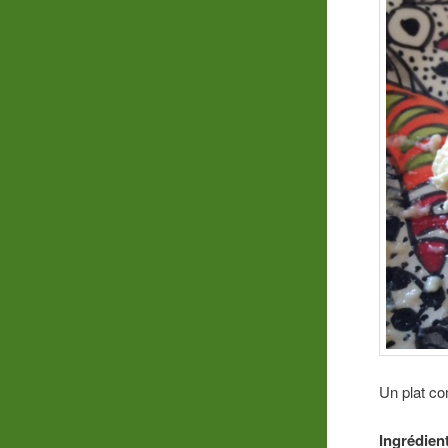
Un plat com
Ingrédien