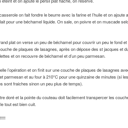
éteint et on ajoute le persil plat haché, on réserve.
sserole on fait fondre le beurre avec la farine et l’huile et on ajoute a
lait pour une béchamel liquide. On sale, on poivre et on muscade sel
and plat on verse un peu de béchamel pour couvrir un peu le fond et
ouche de plaques de lasagnes, après on dépose des st jacques et du
lettes et on recouvre de béchamel et d’un peu parmesan.
lle l’opération et on finit sur une couche de plaques de lasagnes ave
t parmesan et au four à 210°C pour une quinzaine de minutes (si le
s sont fraiches sinon un peu plus de temps).
être doré et la pointe du couteau doit facilement transpercer les couc
le tout est bien cuit.
!!!!