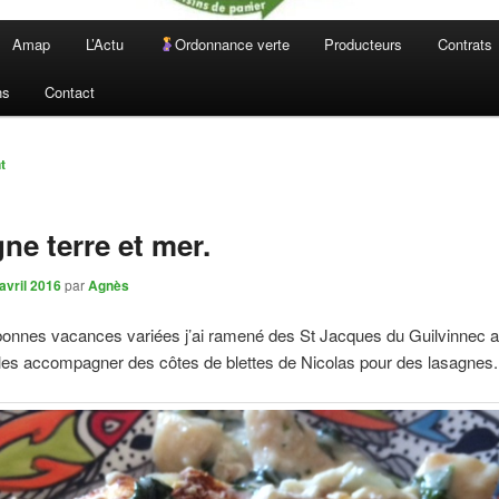
Amap
L’Actu
Ordonnance verte
Producteurs
Contrats
ns
Contact
n
t
ne terre et mer.
avril 2016
par
Agnès
onnes vacances variées j’ai ramené des St Jacques du Guilvinnec alo
les accompagner des côtes de blettes de Nicolas pour des lasagnes.