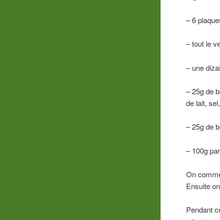
– 6 plaque
– tout le v
– une diza
– 25g de be
de lait, s
– 25g de b
– 100g pa
On commenc
Ensuite on 
Pendant ce