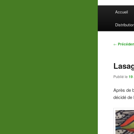
Menu
Accueil
principal
Distributio
Navigatio
←
Précéden
des
articles
Lasag
Publié le
19 
Après de b
décidé de 