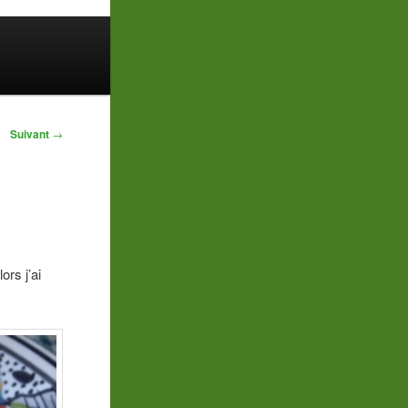
Suivant
→
rs j’ai