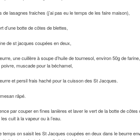
s de lasagnes fraiches (j’ai pas eu le temps de les faire maison),
ert d’une botte de côtes de blettes,
ine de st jacques coupées en deux,
urre, une cuillère à soupe d’huile de tournesol, environ 50g de farine, 
el, poivre, muscade pour la béchamel,
eurre et persil frais haché pour la cuisson des St Jacques.
rmesan râpé.
e par couper en fines lanières et laver le vert de la botte de côtes d
les cuit à la vapeur ou à l’eau.
 temps on saisit les St Jacques coupées en deux dans le beurre env