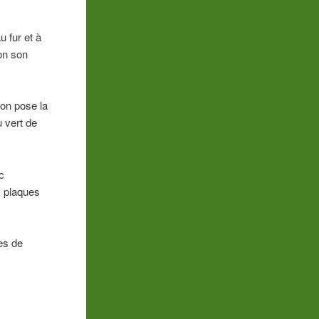
u fur et à
on son
 on pose la
 vert de
c
s plaques
hes de