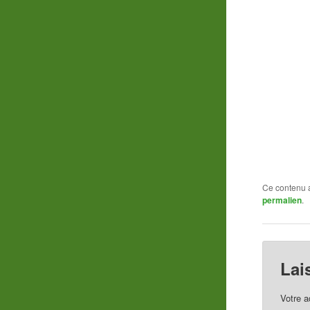
Ce contenu 
permalien
.
Lai
Votre a