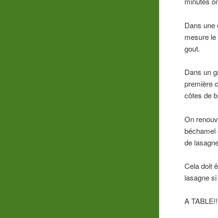
minutes on 
Dans une ca
mesure le 
gout.
Dans un gr
première c
côtes de b
On renouve
béchamel e
de lasagne
Cela doit 
lasagne si 
A TABLE!!!