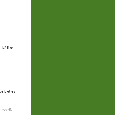
1/2 litre
e blettes.
iron dix