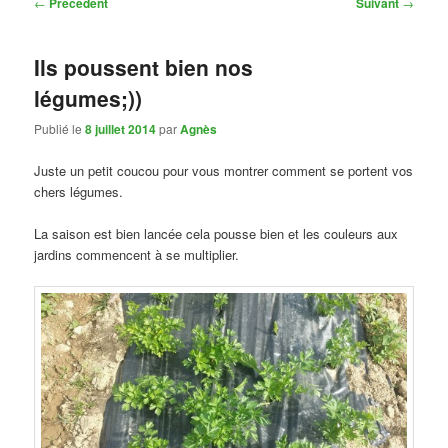
Navigation
←
Précédent
Suivant
→
des
articles
Ils poussent bien nos
légumes;))
Publié le
8 juillet 2014
par
Agnès
Juste un petit coucou pour vous montrer comment se portent vos
chers légumes.
La saison est bien lancée cela pousse bien et les couleurs aux
jardins commencent à se multiplier.