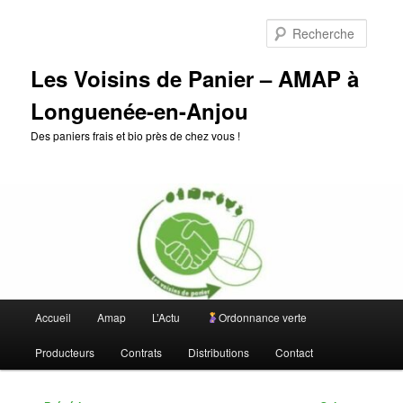
Aller
au
Reche
contenu
principal
Les Voisins de Panier – AMAP à
Longuenée-en-Anjou
Des paniers frais et bio près de chez vous !
Menu
Accueil
Amap
L’Actu
Ordonnance verte
principal
Producteurs
Contrats
Distributions
Contact