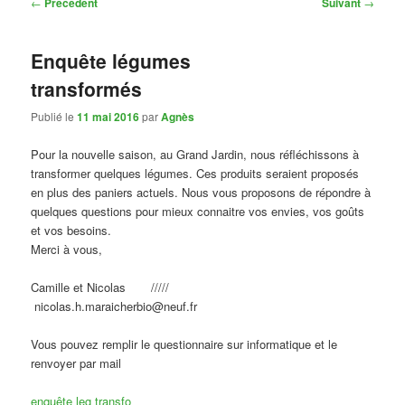
Navigation
←
Précédent
Suivant
→
des
articles
Enquête légumes
transformés
Publié le
11 mai 2016
par
Agnès
Pour la nouvelle saison, au Grand Jardin, nous réfléchissons à
transformer quelques légumes. Ces produits seraient proposés
en plus des paniers actuels. Nous vous proposons de répondre à
quelques questions pour mieux connaitre vos envies, vos goûts
et vos besoins.
Merci à vous,
Camille et Nicolas /////
nicolas.h.maraicherbio@neuf.fr
Vous pouvez remplir le questionnaire sur informatique et le
renvoyer par mail
enquête leg transfo