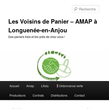
Aller
au
Reche
contenu
principal
Les Voisins de Panier – AMAP à
Longuenée-en-Anjou
Des paniers frais et bio près de chez vous !
Menu
Accueil
Amap
L’Actu
Ordonnance verte
principal
Producteurs
Contrats
Distributions
Contact