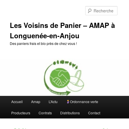
Aller
au
Reche
contenu
principal
Les Voisins de Panier – AMAP à
Longuenée-en-Anjou
Des paniers frais et bio près de chez vous !
Menu
Accueil
Amap
L’Actu
Ordonnance verte
principal
Producteurs
Contrats
Distributions
Contact