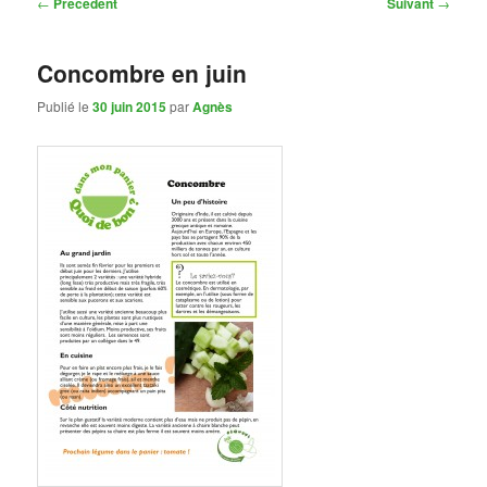
Navigation
←
Précédent
Suivant
→
des
articles
Concombre en juin
Publié le
30 juin 2015
par
Agnès