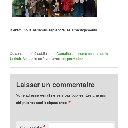
Bientôt, nous espérons reprendre les aménagements.
Ce contenu a été publié dans
Actualité
par
marie-emmanuelle
Ledroit
. Mettez-le en favori avec son
permalien
.
Laisser un commentaire
Votre adresse e-mail ne sera pas publiée.
Les champs
*
obligatoires sont indiqués avec
*
Commentaire