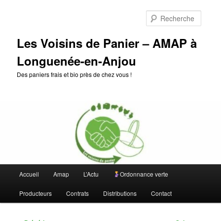
Aller
au
Reche
contenu
principal
Les Voisins de Panier – AMAP à
Longuenée-en-Anjou
Des paniers frais et bio près de chez vous !
Menu
Accueil
Amap
L’Actu
Ordonnance verte
principal
Producteurs
Contrats
Distributions
Contact