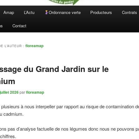
Amap
L’Actu
Ordonnance verte
Producteurs
Contrats
ns
Contact
floreamap
DE L’AUTEUR :
sage du Grand Jardin sur le
ium
juillet 2026
par
floreamap
plusieurs à nous interpeller par rapport au risque de contamination d
au cadmium.
ons pas d’analyse factuelle de nos légumes donc nous ne pouvons 
chiffres.