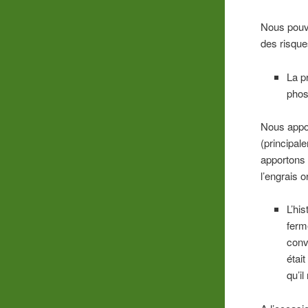
Nous pouvo
des risque
La p
phos
Nous appor
(principal
apportons 
l’engrais 
L’hi
ferm
conv
étai
qu’i