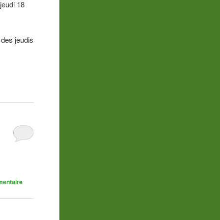
jeudi 18
 des jeudis
mentaire