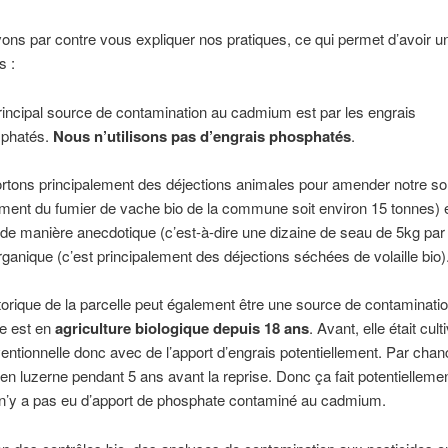
ns par contre vous expliquer nos pratiques, ce qui permet d’avoir u
s :
rincipal source de contamination au cadmium est par les engrais
phatés.
Nous n’utilisons pas d’engrais phosphatés
.
tons principalement des déjections animales pour amender notre so
ement du fumier de vache bio de la commune soit environ 15 tonnes) 
de manière anecdotique (c’est-à-dire une dizaine de seau de 5kg par
organique (c’est principalement des déjections séchées de volaille bio)
storique de la parcelle peut également être une source de contaminati
e est en
agriculture biologique depuis 18 ans
. Avant, elle était cul
entionnelle donc avec de l’apport d’engrais potentiellement. Par chanc
t en luzerne pendant 5 ans avant la reprise. Donc ça fait potentielleme
l n’y a pas eu d’apport de phosphate contaminé au cadmium.