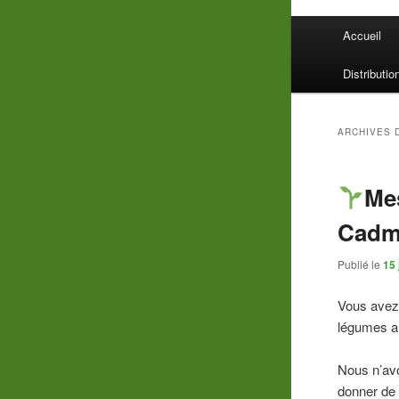
Menu
Accueil
principal
Distributio
ARCHIVES 
Mes
Cadm
Publié le
15 
Vous avez 
légumes 
Nous n’av
donner de 