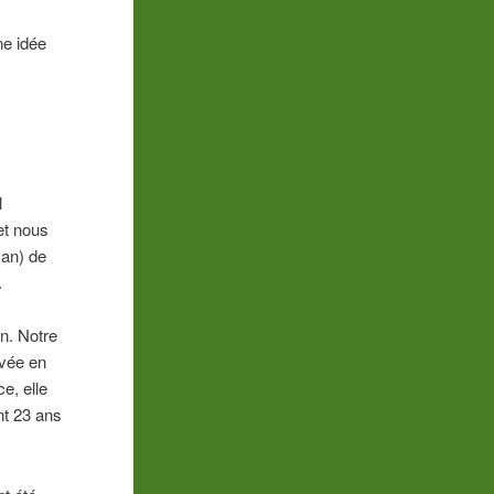
ne idée
l
et nous
 an) de
.
on. Notre
tivée en
e, elle
nt 23 ans