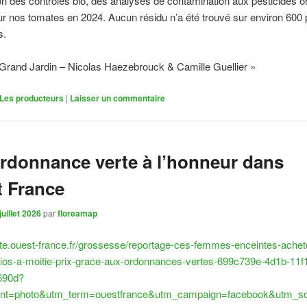
on des contrôles bio, des analyses de contamination aux pesticides o
 nos tomates en 2024. Aucun résidu n’a été trouvé sur environ 600 
s.
rand Jardin – Nicolas Haezebrouck & Camille Guellier »
Les producteurs
|
Laisser un commentaire
rdonnance verte à l’honneur dans
 France
juillet 2026
par
floreamap
nte.ouest-france.fr/grossesse/reportage-ces-femmes-enceintes-achet
ios-a-moitie-prix-grace-aux-ordonnances-vertes-699c739e-4d1b-11f
690d?
ent=photo&utm_term=ouestfrance&utm_campaign=facebook&utm_s