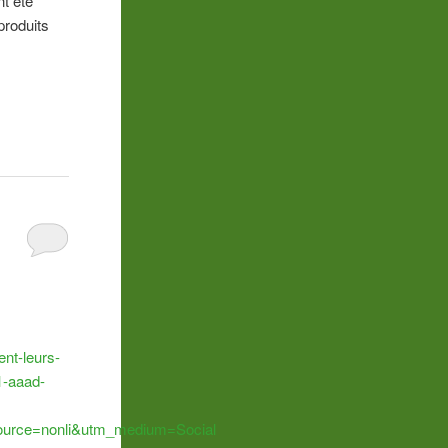
nt été
produits
ent-leurs-
1-aaad-
ource=nonli&utm_medium=Social