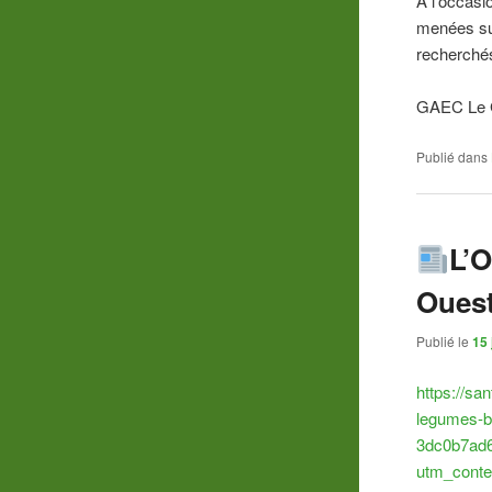
A l’occasi
menées sur
recherché
GAEC Le G
Publié dans
L’O
Ouest
Publié le
15 
https://sa
legumes-b
3dc0b7ad
utm_cont