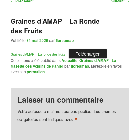
Navigation
←
Précédent
Suivant
→
des
articles
Graines d’AMAP – La Ronde
des Fruits
Publié le
31 mai 2026
par
floreamap
Télécharger
Graines d’AMAP – La ronde des fruits
Ce contenu a été publié dans
Actualité
,
Graines d'AMAP - La
Gazette des Voisins de Panier
par
floreamap
. Mettez-le en favori
avec son
permalien
.
Laisser un commentaire
Votre adresse e-mail ne sera pas publiée.
Les champs
*
obligatoires sont indiqués avec