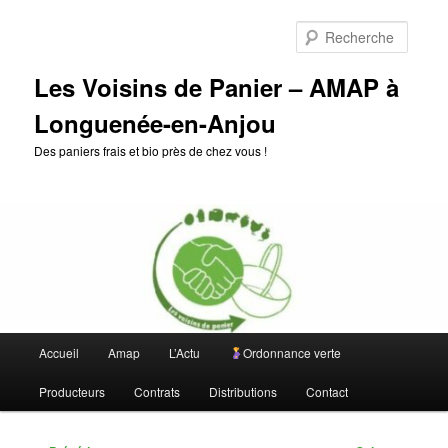
Aller
au
Reche
contenu
principal
Les Voisins de Panier – AMAP à
Longuenée-en-Anjou
Des paniers frais et bio près de chez vous !
Menu
Accueil
Amap
L’Actu
Ordonnance verte
principal
Producteurs
Contrats
Distributions
Contact