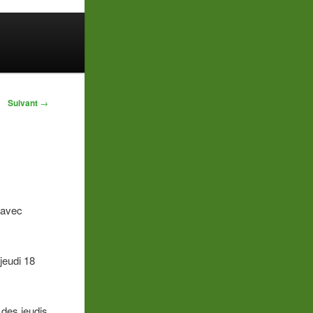
Suivant
→
 avec
jeudi 18
 des jeudis