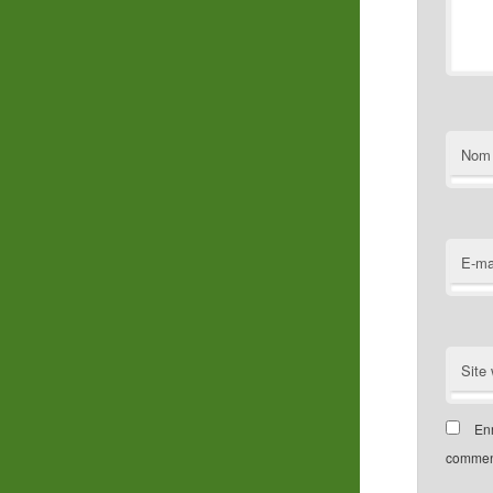
Nom
E-ma
Site
Enr
comment