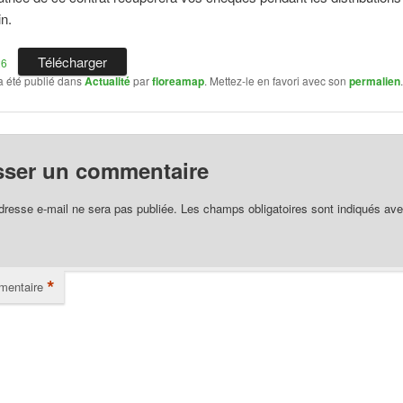
in.
Télécharger
26
a été publié dans
Actualité
par
floreamap
. Mettez-le en favori avec son
permalien
sser un commentaire
dresse e-mail ne sera pas publiée.
Les champs obligatoires sont indiqués av
*
entaire