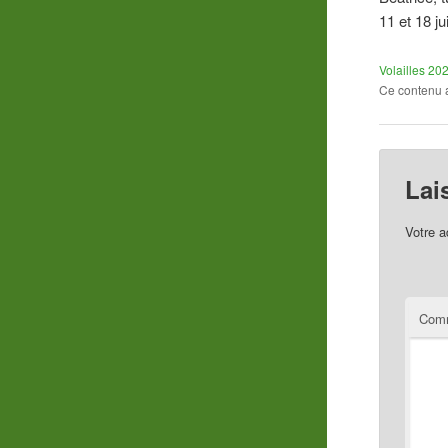
11 et 18 ju
Volailles 20
Ce contenu 
Lai
Votre a
Comm