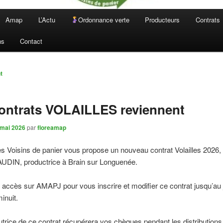
Amap
L’Actu
Ordonnance verte
Producteurs
Contrats
ns
Contact
n
t
ontrats VOLAILLES reviennent
 mai 2026
par
floreamap
 Voisins de panier vous propose un nouveau contrat Volailles 2026,
UDIN, productrice à Brain sur Longuenée.
accès sur AMAPJ pour vous inscrire et modifier ce contrat jusqu’au 
inuit.
tutrice de ce contrat récupérera vos chèques pendant les distributions